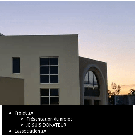
Exporter les lignes sélectionnées
Exporter toutes les colonnes
Exporter uniquement les colonnes affichées
Menu
<
>
Qui sommes-nous ?
JE DEVIENS ADHERENT
J'AIDE MON PROCHAIN
Infos pratiques
Ajoutez un logo, un bouton, des réseaux sociaux
Cliquez pour éditer
Projet
▴
▾
Présentation du projet
JE SUIS DONATEUR
L'association
▴
▾