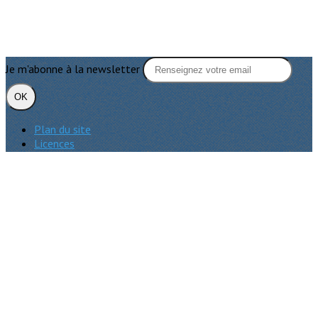
Je m'abonne à la newsletter
OK
Plan du site
Licences
Mentions légales
CGUV
Paramétrer vos cookies
Se connecter
Propulsé par AssoConnect, le logiciel des associations
Religieuses
Vos choix en matière de confidentialité
Notification lors de la collecte